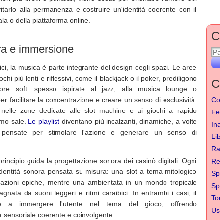
vitarlo alla permanenza e costruire un'identità coerente con il
ala o della piattaforma online.
C
a e immersione
sici, la musica è parte integrante del design degli spazi. Le aree
ochi più lenti e riflessivi, come il blackjack o il poker, prediligono
C
ore soft, spesso ispirate al jazz, alla musica lounge o
per facilitare la concentrazione e creare un senso di esclusività.
Cor
, nelle zone dedicate alle slot machine e ai giochi a rapido
Fes
itmo sale.
Le playlist
diventano più incalzanti, dinamiche, a volte
In
e, pensate per stimolare l'azione e generare un senso di
Lib
Ra
rincipio guida la progettazione sonora dei casinò digitali. Ogni
Re
identità sonora pensata su misura: una slot a tema mitologico
Spe
razioni epiche, mentre una ambientata in un mondo tropicale
Sp
nata da suoni leggeri e ritmi caraibici. In entrambi i casi, il
To
e a immergere l'utente nel tema del gioco, offrendo
Us
 sensoriale coerente e coinvolgente.