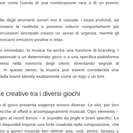
ave come l'uscita di una combinazione rara o di un premio
ta degli strumenti sonori non è casuale: i bassi profondi, ad
imolano la reattività e possono indurre comportamenti più
ercussioni sincopate creano un senso di urgenza, mentre gli
 evocano emozioni positive e relax.
etto immediato, la musica ha anche una funzione di branding. I
 associati a un determinato gioco o a una specifica piattaforma
ressi nella memoria degli utenti, diventando segnali di
ità. In questo senso, la musica può essere considerata una
lla brand identity esattamente come un logo o un font.
e creative tra i diversi giochi
a di gioco presenta esigenze sonore diverse. Le slot, per loro
ricche di effetti e accompagnamenti musicali. Ogni elemento –
giro al round bonus – è scandito da jingle e brani specifici. La
mi disponibili impone una forte creatività nella composizione, che
ira a generi musicali ben definiti: pop, rock, etnico, fantasy o