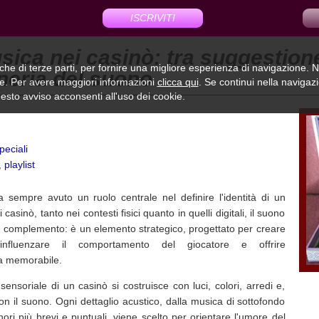
ISCRIVITI
sica nei casinò: tra suggestione
nche di terze parti, per fornire una migliore esperienza di navigazione. 
neria del suono
nte. Per avere maggiori informazioni
clicca qui
. Se continui nella naviga
to avviso acconsenti all'uso dei cookie.
peciali
,
playlist
 sempre avuto un ruolo centrale nel definire l'identità di un
casinò, tanto nei contesti fisici quanto in quelli digitali, il suono
 complemento: è un elemento strategico, progettato per creare
influenzare il comportamento del giocatore e offrire
a memorabile.
sensoriale di un casinò si costruisce con luci, colori, arredi e,
con il suono. Ogni dettaglio acustico, dalla musica di sottofondo
onori più brevi e puntuali, viene scelto per orientare l'umore del