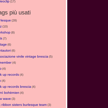
deoclip
(17)
ags più usati
rlesque
(28)
zz
(10)
rkshop
(8)
ck
(7)
ntage
(6)
ntautori
(6)
sociazione vinile vintage brescia
(5)
member
(4)
p
(4)
ck up records
(4)
k
(4)
ck up records brescia
(4)
mì bohèmien
(4)
w wave
(3)
lk ribbon sisters burlesque team
(3)