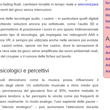
fu
s-fading fluidi, cambiare tonalità in tempo reale e
sincronizzare
pu
venti del gioco senza interruzioni.
bl
ne delle tecnologie audio, i casinò – in particolare quelli digitali
be
ttando soluzioni ancora più sofisticate, come l'audio 3D e
mu
 permettono di posizionare i suoni in uno spazio tridimensionale
uesto tipo di tecnologia, già impiegata nei videogiochi AAA e
A
nze VR, è sempre più utilizzata anche nelle versioni più evolute
 casinò online, specie nei live casino, dove la sensazione di
Art
a vera sala da gioco viene amplificata dai suoni ambientali reali,
Art
el croupier o il rumore delle fiches sul tavolo.
Art
Art
sicologici e percettivi
Art
tudi dimostrano come la musica possa influenzare il
to degli utenti. Un sottofondo musicale a ritmo medio può
a permanenza del giocatore fino al 30%, mentre melodie in
iore tendono a far percepire le vincite come più frequenti di
iano realmente. In modo analogo, l'uso sapiente delle pause –
o "silenzio strategico" – può aumentare l'attenzione durante