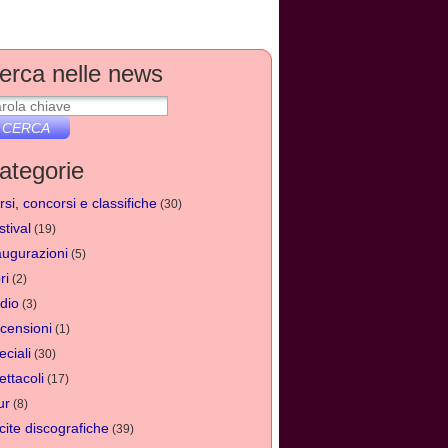
erca nelle news
ategorie
si, concorsi e classifiche
(30)
tival
(19)
augurazioni
(5)
ri
(2)
dio
(3)
censioni
(1)
ciali
(30)
ettacoli
(17)
ur
(8)
cite discografiche
(39)