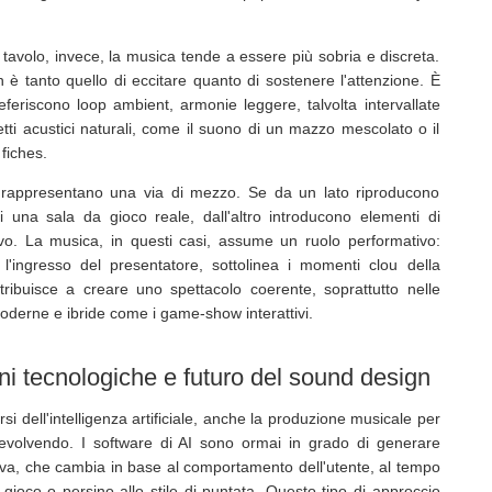
 tavolo, invece, la musica tende a essere più sobria e discreta.
è tanto quello di eccitare quanto di sostenere l'attenzione. È
eferiscono loop ambient, armonie leggere, talvolta intervallate
fetti acustici naturali, come il suono di un mazzo mescolato o il
 fiches.
o rappresentano una via di mezzo. Se da un lato riproducono
i una sala da gioco reale, dall'altro introducono elementi di
ivo. La musica, in questi casi, assume un ruolo performativo:
'ingresso del presentatore, sottolinea i momenti clou della
tribuisce a creare uno spettacolo coerente, soprattutto nelle
moderne e ibride come i game-show interattivi.
ni tecnologiche e futuro del sound design
si dell'intelligenza artificiale, anche la produzione musicale per
 evolvendo. I software di AI sono ormai in grado di generare
va, che cambia in base al comportamento dell'utente, al tempo
 gioco o persino allo stile di puntata. Questo tipo di approccio