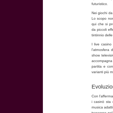
futuristico.
Nei giochi da
Lo scopo non 
qui che si pr
da piccoli ef
tintinnio delle
I live casin
l'atmosfera d
show televis
accompagna l
partita e con
varianti più 
Evoluzio
Con l'affermar
i casinò sta
musica adatti
trascorso nel