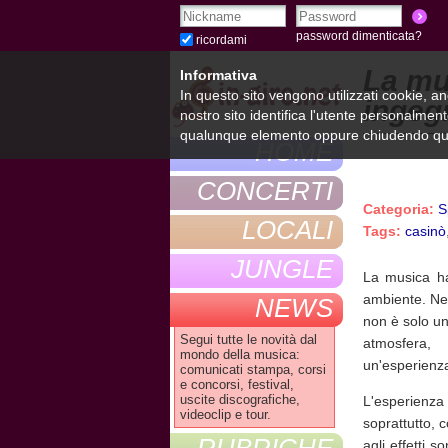
password dimenticata?
ricordami
La mu
Informativa
In questo sito vengono utilizzati cookie, a
ingeg
nostro sito identifica l'utente personalme
qualunque elemento oppure chiudendo ques
HOME
CONCERTI
Categoria:
S
LOCALI
Tags:
casinò
JUNGLE
La musica ha
ambiente. Nei 
NEWS
non è solo un
Segui tutte le novità dal
atmosfera, 
mondo della musica:
un'esperienz
comunicati stampa, corsi
e concorsi, festival,
uscite discografiche,
L'esperienza 
videoclip e tour.
soprattutto, 
agli effetti s