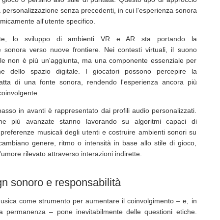
personalizzazione senza precedenti, in cui l'esperienza sonora
amicamente all'utente specifico.
nte, lo sviluppo di ambienti VR e AR sta portando la
 sonora verso nuove frontiere. Nei contesti virtuali, il suono
ale non è più un'aggiunta, ma una componente essenziale per
ne dello spazio digitale. I giocatori possono percepire la
atta di una fonte sonora, rendendo l'esperienza ancora più
coinvolgente.
passo in avanti è rappresentato dai profili audio personalizzati.
rme più avanzate stanno lavorando su algoritmi capaci di
 preferenze musicali degli utenti e costruire ambienti sonori su
ambiano genere, ritmo o intensità in base allo stile di gioco,
ll'umore rilevato attraverso interazioni indirette.
gn sonoro e responsabilità
musica come strumento per aumentare il coinvolgimento – e, in
 la permanenza – pone inevitabilmente delle questioni etiche.